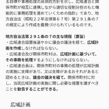
る目標や事務処理の具体的方針を示し、広域連合と関
係市町が相互に連携しながら適切な役割分担のもと機
能的に事務処理を進めていくための指針』であり、地
方自治法（昭和２２年法律第６７号）第２９１条の７
の規定により作成を義務づけられているものです。
地方自治法第２９１条の７の主な規程（要旨）
・広域連合設置後速やかに議会の議決を経て、
広域計
画を作成
しなければならない。
・広域連合及び関係市町村は、
広域計画に基づいて、
その事務を処理
するようにしなければならない。
・広域連合長は、関係市町村の事務の処理が広域計画
の実施に支障があり、又は支障があるおそれがあると
認めるときは、
議会の議決を経て、
関係市町村に対
し、当該広域計画の実施に関し必要な措置を講ずべき
ことを
勧告することができる。
広域計画