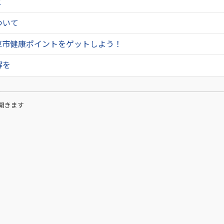
て
ついて
草市健康ポイントをゲットしよう！
解を
開きます