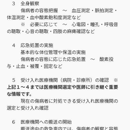
３ 全身観察
傷病者の容態把握 ～ 血圧測定・脈拍測定・
体温測定・血中酸素飽和度測定など
※ 必要に応じて ～ 心電図・瞳孔・呼吸音
の聴取・心音の聴取・四肢の麻痺確認など
４ 応急処置の実施
基本的な体位管理や保温の実施
傷病者の容態に応じた応急処置 ～ 酸素投
与・止血・被覆・固定など
５ 受け入れ医療機関（病院・診療所）の確認
※
上記１～４までは医療機関選定や医師に引き継ぐ重要
な情報です。
現在の傷病者に対処できる受け入れ医療機関の
選定と受け入れ確認
６ 医療機関への搬送の開始
搬送途中の救急車内では、傷病者の観察と容態