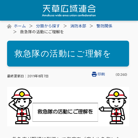
ホーム
分類から探す
消防本部
警防関係
救急隊の活動にご理解を
救急隊の活動にご理解を
印刷
（ID:260）
最終更新日：
2019年8月7日