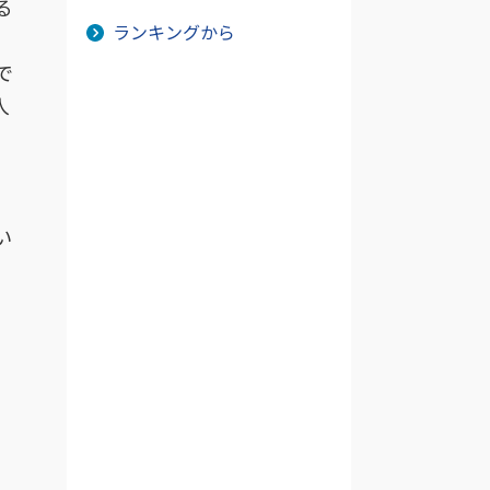
る
ランキングから
で
人
い