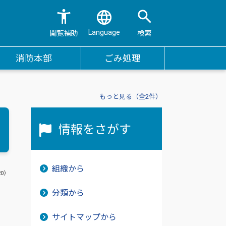
Language
閲覧補助
検索
消防本部
ごみ処理
もっと見る（全2件）
情報をさがす
組織から
20）
分類から
、
サイトマップから