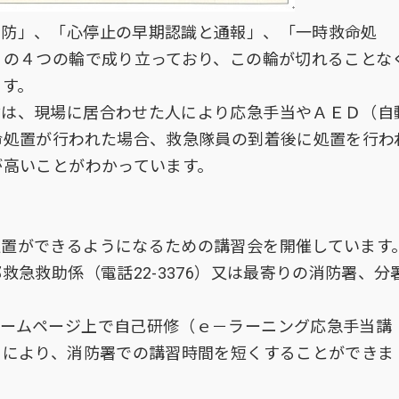
予防」、「心停止の早期認識と通報」、「一時救命処
」の４つの輪で成り立っており、この輪が切れることな
ます。
輪は、現場に居合わせた人により応急手当やＡＥＤ（自
命処置が行われた場合、救急隊員の到着後に処置を行わ
が高いことがわかっています。
処置ができるようになるための講習会を開催しています
急救助係（電話22-3376）又は最寄りの消防署、分
ホームページ上で自己研修（ｅ－ラーニング応急手当講
とにより、消防署での講習時間を短くすることができま