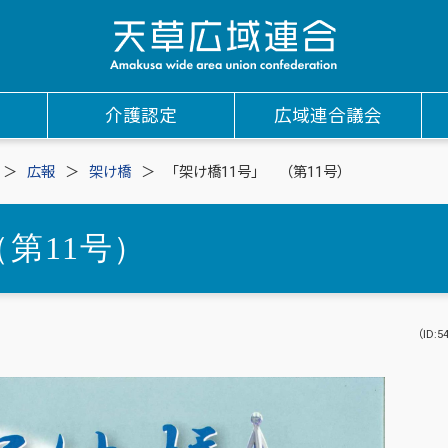
介護認定
広域連合議会
広報
架け橋
「架け橋11号」 （第11号）
第11号）
（ID:5