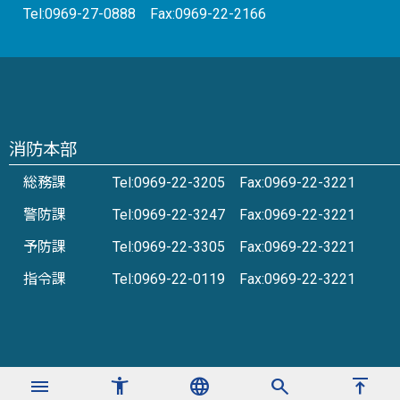
Tel:0969-27-0888 Fax:0969-22-2166
消防本部
総務課
Tel:0969-22-3205 Fax:0969-22-3221
警防課
Tel:0969-22-3247 Fax:0969-22-3221
予防課
Tel:0969-22-3305 Fax:0969-22-3221
指令課
Tel:0969-22-0119 Fax:0969-22-3221
menu
accessibility_new
language
search
vertical_align_top