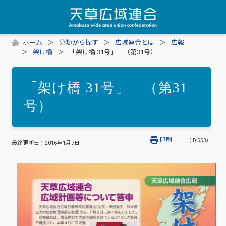
ホーム
分類から探す
広域連合とは
広報
架け橋
「架け橋 31号」 （第31号）
「架け橋 31号」 （第31
号）
印刷
（ID:553）
最終更新日：
2016年1月7日