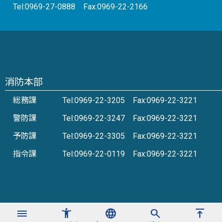
Tel:0969-27-0888 Fax:0969-22-2166
消防本部
総務課
Tel:0969-22-3205 Fax:0969-22-3221
警防課
Tel:0969-22-3247 Fax:0969-22-3221
予防課
Tel:0969-22-3305 Fax:0969-22-3221
指令課
Tel:0969-22-0119 Fax:0969-22-3221
menu
accessibility_new
language
search
vertical_align_top