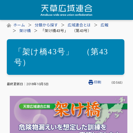
ホーム
分類から探す
広域連合とは
広報
架け橋
「架け橋43号」 （第43号）
「架け橋43号」 （第43
号）
印刷
（ID:565）
最終更新日：
2018年10月5日