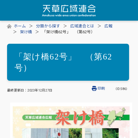
ホーム
分類から探す
広域連合とは
広報
架け橋
「架け橋62号」 （第62号）
「架け橋62号」 （第62
号）
印刷
（ID:586）
最終更新日：
2023年12月27日