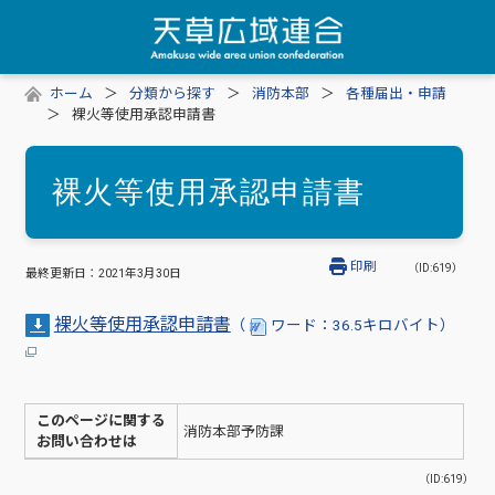
ホーム
分類から探す
消防本部
各種届出・申請
裸火等使用承認申請書
裸火等使用承認申請書
印刷
（ID:619）
最終更新日：
2021年3月30日
裸火等使用承認申請書
（
ワード：36.5キロバイト）
このページに関する
消防本部予防課
お問い合わせは
（ID:619）