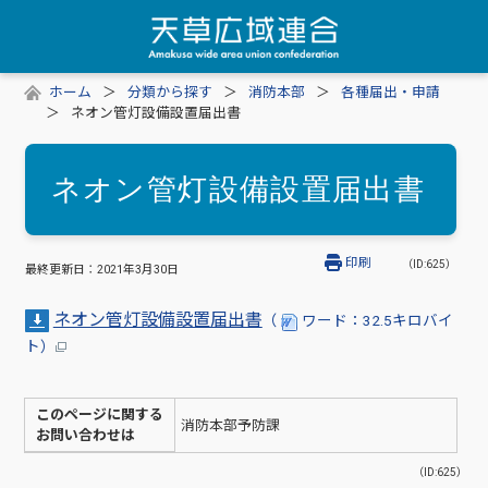
ホーム
分類から探す
消防本部
各種届出・申請
ネオン管灯設備設置届出書
ネオン管灯設備設置届出書
印刷
（ID:625）
最終更新日：
2021年3月30日
ネオン管灯設備設置届出書
（
ワード：32.5キロバイ
ト）
このページに関する
消防本部予防課
お問い合わせは
（ID:625）