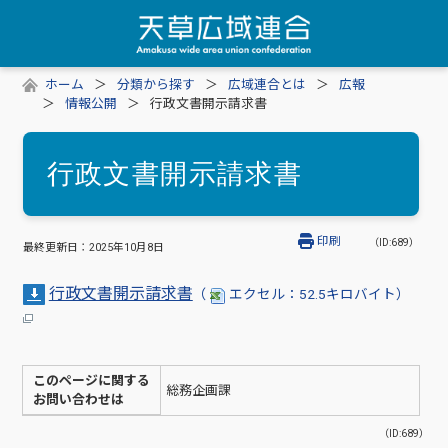
ホーム
分類から探す
広域連合とは
広報
情報公開
行政文書開示請求書
行政文書開示請求書
印刷
（ID:689）
最終更新日：
2025年10月8日
行政文書開示請求書
（
エクセル：52.5キロバイト）
このページに関する
総務企画課
お問い合わせは
（ID:689）