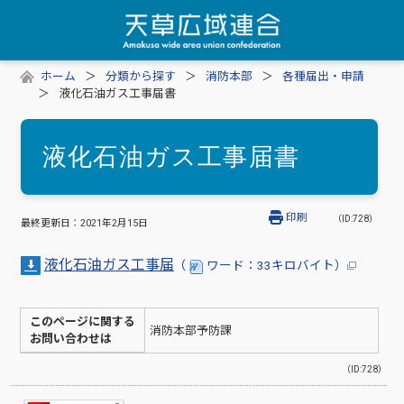
ホーム
分類から探す
消防本部
各種届出・申請
液化石油ガス工事届書
液化石油ガス工事届書
印刷
（ID:728）
最終更新日：
2021年2月15日
液化石油ガス工事届
（
ワード：33キロバイト）
このページに関する
消防本部予防課
お問い合わせは
（ID:728）