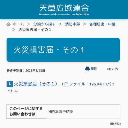
ホーム
分類から探す
消防本部
各種届出・申請
火災損害届・その１
火災損害届・その１
印刷
（ID:762）
最終更新日：
2023年8月3日
火災損害届（その１）
（
ファイル：196.9キロバイ
ト）
このページに関する
消防本部予防課
お問い合わせは
（ID:762）