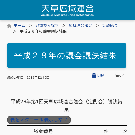
ホーム
分類から探す
広域連合議会
会議結果
平成２８年の議会議決結果
平成２８年の議会議決結果
印刷
（ID:78）
最終更新日：
2016年12月5日
平成28年第1回天草広域連合議会（定例会）議決結
果
表をスクロール表示しない
議案番号
件 名