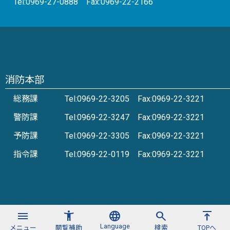
Tel:0969-27-0888 Fax:0969-22-2166
消防本部
総務課
Tel:0969-22-3205 Fax:0969-22-3221
警防課
Tel:0969-22-3247 Fax:0969-22-3221
予防課
Tel:0969-22-3305 Fax:0969-22-3221
指令課
Tel:0969-22-0119 Fax:0969-22-3221
menu
accessibility_new
language
search
vertical_align_top
Language
メニュー
閲覧補助
検索
TOPへ
©2025 Amakusakouikirengo