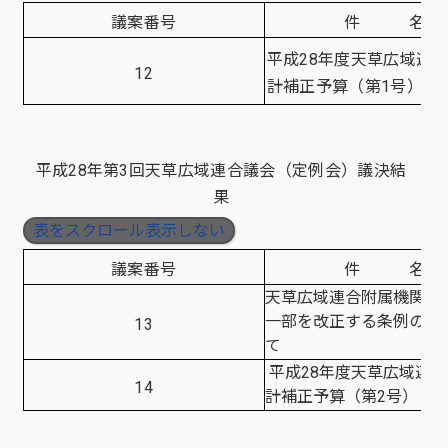
議案番号
件 名
平成28年度天草広域連
12
計補正予算（第1号）
平成28年第3回天草広域連合議会（定例会）議決結
果
表をスクロール表示しない
議案番号
件 名
天草広域連合附属機関設
一部を改正する条例の制
13
て
平成28年度天草広域連
14
計補正予算（第2号）