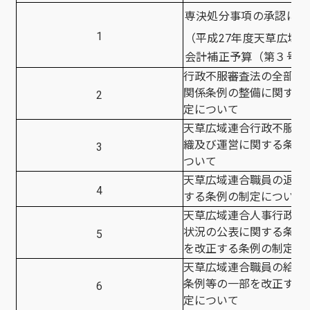
専決処分事項の承認につ
1
（平成27年度天草広域
会計補正予算（第３号）
行政不服審査法の全部改
関係条例の整備に関する
2
定について
天草広域連合行政不服審
織及び運営に関する条例
3
ついて
天草広域連合職員の退職
4
する条例の制定について
天草広域連合人事行政の
状況の公表に関する条例
5
を改正する条例の制定に
天草広域連合職員の給与
条例等の一部を改正する
6
定について