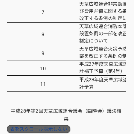
天草広域連合非常勤職員
び費用弁償に関する条例
7
改正する条例の制定につ
天草広域連合消防本部及
設置条例の一部を改正す
8
制定について
天草広域連合火災予防条
9
部を改正する条例の制定
平成27年度天草広域連合
10
計補正予算（第4号）
平成28年度天草広域連合
11
計予算
平成28年第2回天草広域連合議会（臨時会）議決結
果
表をスクロール表示しない