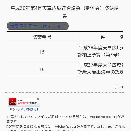
平成28年第4回天草広域連合議会（定例会）議決結
果
表をスクロール表示しない
議案番号
件 名
平成28年度天草広域連
15
計補正予算（第3号）
平成27年度天草広域連
16
計歳入歳出決算の認定に
（ID:78）
別ウィンドウで開きます
※資料としてPDFファイルが添付されている場合は、
Adobe Acrobat(R)
が必
要です。
PDF書類をご覧になる場合は、
Adobe Reader
が必要です。正しく表示されな