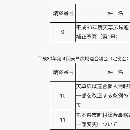
議案番号
件 名
平成30年度天草広域
９
補正予算（第1号）
平成30年第４回天草広域連合議会（定例会
議案番号
件 名
天草広域連合個人情報
10
一部を改正する条例の
て
熊本県市町村総合事務
11
一部変更について