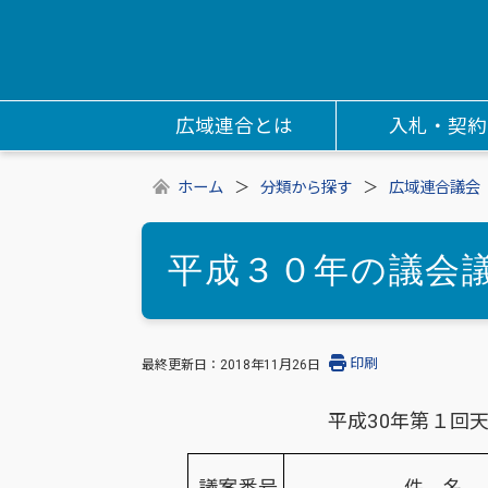
広域連合とは
入札・契約
ホーム
分類から探す
広域連合議会
平成３０年の議会
印刷
最終更新日：
2018年11月26日
平成30年第１回
議案番号
件 名