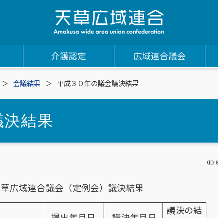
介護認定
広域連合議会
会議結果
平成３０年の議会議決結果
議決結果
（ID:
天草広域連合議会（定例会）議決結果
議決の結
提出年月日
議決年月日